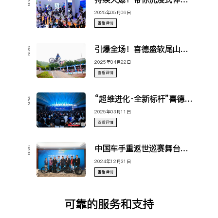
NEWS
2025年05月06日
查看详情
引爆全场！喜德盛软尾山地车“悍马、烈马、野马”成为赛场焦点！
NEWS
2025年04月22日
查看详情
“超维进化·全新标杆”喜德盛2025春季新品发布会盛大启幕!
NEWS
2025年03月11日
查看详情
中国车手重返世巡赛舞台暨喜德盛阿斯塔纳世界车队签约中国车手苏浩钰媒体见面会举行 XDS喜德盛
NEWS
2024年12月31日
查看详情
可靠的服务和支持